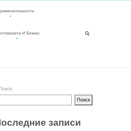
примечательности
иптовалюта И Бизнес
Поиск
Поиск
оследние записи