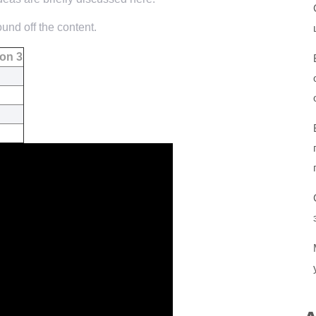
und off the content.
on 3