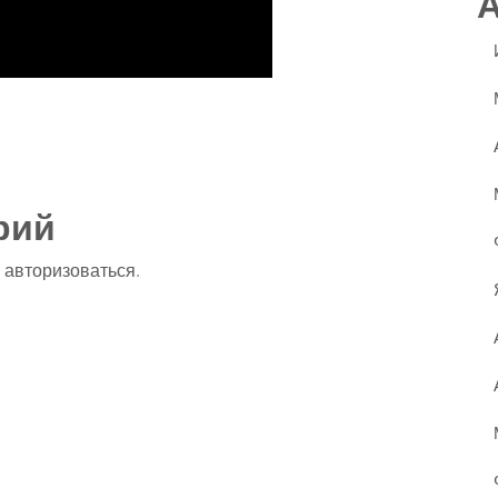
ssniki
авить
рий
о
авторизоваться
.