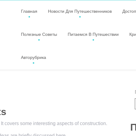
Главная
Новости Для Путешественников
Досто
Полезные Советы
Питаемся В Путешествии
Кр
Авторубрика
ts
 It covers some interesting aspects of construction.
П
ideas are briefly discussed here.