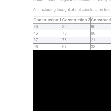
A concluding thought about construction to ro
Construction 1
Construction 2
Constructi
36
32
90
46
75
80
37
76
21
96
67
38