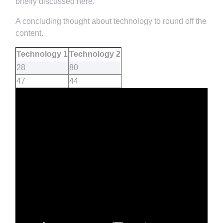
briefly discussed here.
A concluding thought about technology to round off the
content.
Technology 1
Technology 2
28
80
47
44