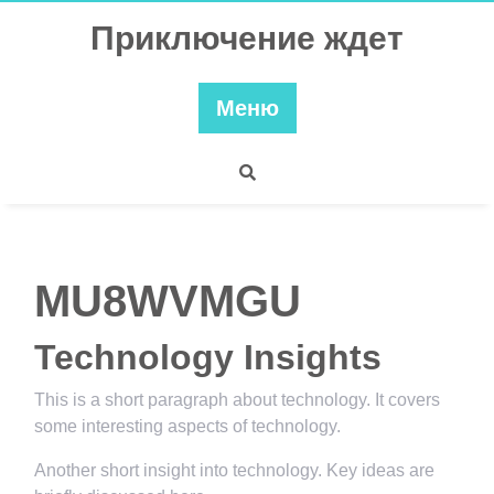
Перейти
Приключение ждет
к
содержимому
Меню
MU8WVMGU
Technology Insights
This is a short paragraph about technology. It covers
some interesting aspects of technology.
Another short insight into technology. Key ideas are