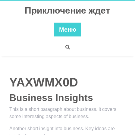
Перейти
Приключение ждет
к
содержимому
Меню
YAXWMX0D
Business Insights
This is a short paragraph about business. It covers
some interesting aspects of business.
Another short insight into business. Key ideas are