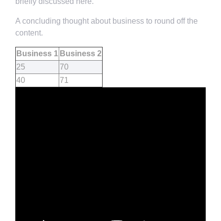
briefly discussed here.
A concluding thought about business to round off the
content.
Business 1
Business 2
25
70
40
71