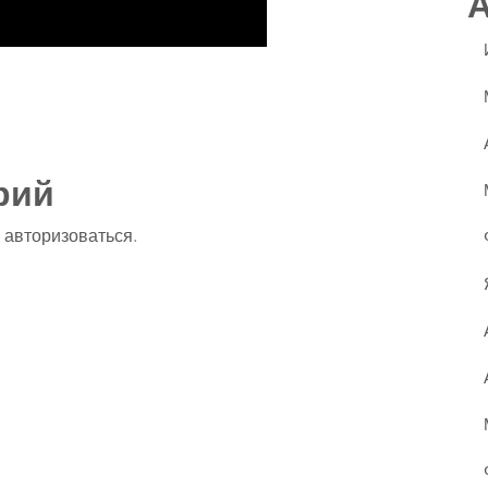
ssniki
авить
рий
о
авторизоваться
.