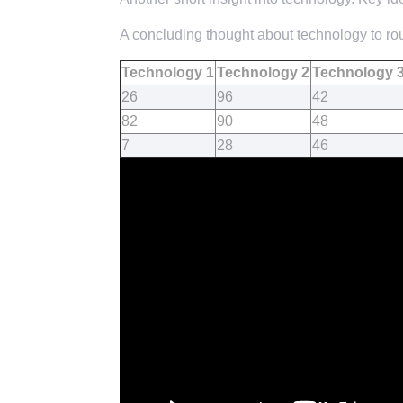
A concluding thought about technology to rou
Technology 1
Technology 2
Technology 
26
96
42
82
90
48
7
28
46