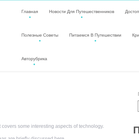
Главная
Новости Для Путешественников
Досто
Полезные Советы
Питаемся В Путешествии
Кр
Авторубрика
t covers some interesting aspects of technology.
П
eas are briefly discussed here.