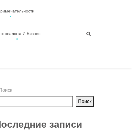
примечательности
иптовалюта И Бизнес
Поиск
Поиск
оследние записи