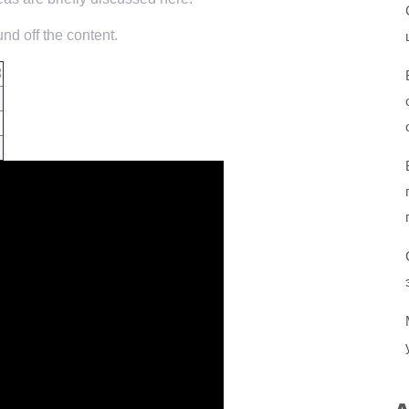
nd off the content.
3