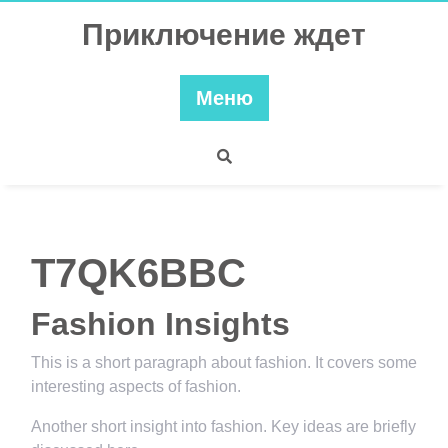
Перейти
Приключение ждет
к
содержимому
Меню
T7QK6BBC
Fashion Insights
This is a short paragraph about fashion. It covers some
interesting aspects of fashion.
Another short insight into fashion. Key ideas are briefly