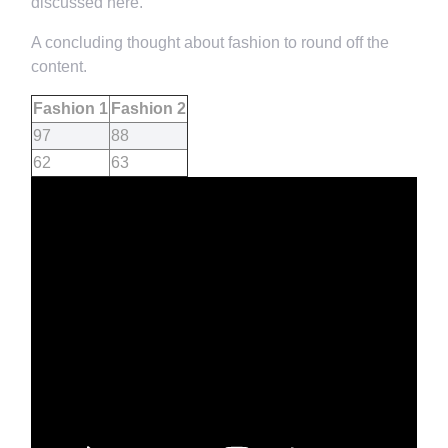
discussed here.
A concluding thought about fashion to round off the
content.
Fashion 1
Fashion 2
97
88
62
63