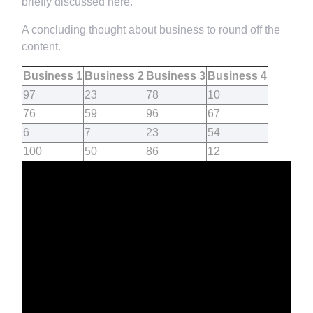
briefly discussed here.
A concluding thought about business to round off the
content.
Business 1
Business 2
Business 3
Business 4
97
23
78
10
76
59
96
67
6
7
23
54
100
50
86
12