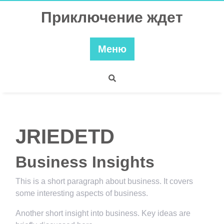
Перейти
Приключение ждет
к
содержимому
Меню
JRIEDETD
Business Insights
This is a short paragraph about business. It covers
some interesting aspects of business.
Another short insight into business. Key ideas are