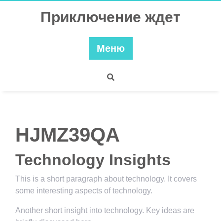
Перейти
Приключение ждет
к
содержимому
Меню
HJMZ39QA
Technology Insights
This is a short paragraph about technology. It covers
some interesting aspects of technology.
Another short insight into technology. Key ideas are