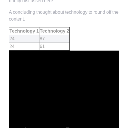
briefly discussed here.
A concluding thought about technology to round off the
content.
Technology 1
Technology 2
24
87
24
61