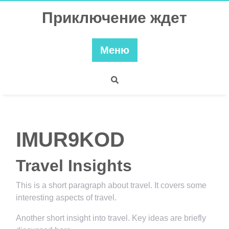
Перейти
Приключение ждет
к
содержимому
Меню
IMUR9KOD
Travel Insights
This is a short paragraph about travel. It covers some
interesting aspects of travel.
Another short insight into travel. Key ideas are briefly