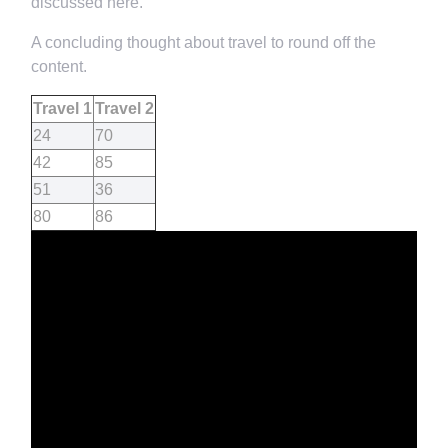
discussed here.
A concluding thought about travel to round off the
content.
Travel 1
Travel 2
24
70
42
85
51
36
80
86