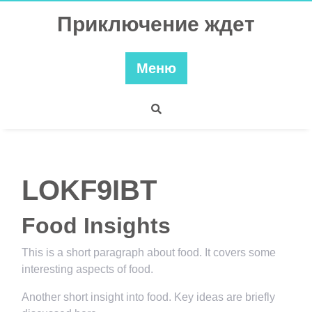
Перейти
Приключение ждет
к
содержимому
Меню
LOKF9IBT
Food Insights
This is a short paragraph about food. It covers some
interesting aspects of food.
Another short insight into food. Key ideas are briefly