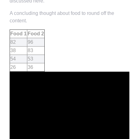
discussed here.
A concluding thought about food to round off the
content.
Food 1
Food 2
82
96
38
83
54
53
26
36