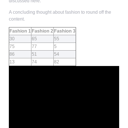
discussed here.
A concluding thought about fashion to round off the
content.
Fashion 1
Fashion 2
Fashion 3
30
65
55
75
77
5
86
51
54
13
74
82