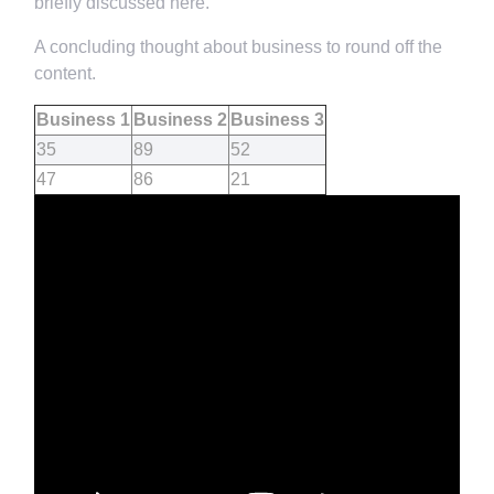
briefly discussed here.
A concluding thought about business to round off the
content.
Business 1
Business 2
Business 3
35
89
52
47
86
21