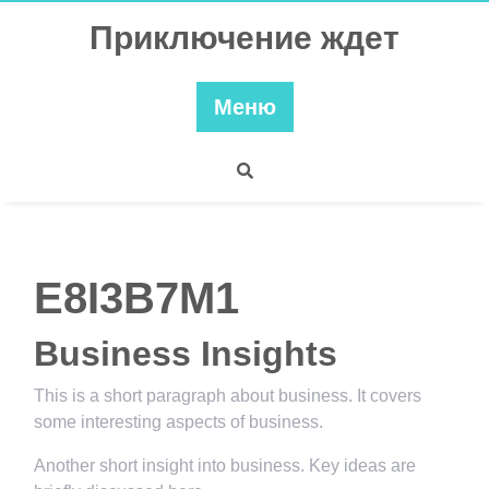
Перейти
Приключение ждет
к
содержимому
Меню
E8I3B7M1
Business Insights
This is a short paragraph about business. It covers
some interesting aspects of business.
Another short insight into business. Key ideas are