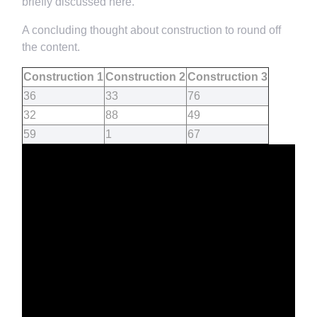
briefly discussed here.
A concluding thought about construction to round off
the content.
Construction 1
Construction 2
Construction 3
36
33
76
32
88
49
59
1
67