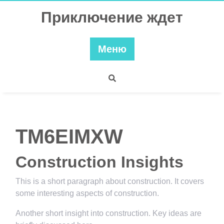
Перейти
Приключение ждет
к
содержимому
Меню
TM6EIMXW
Construction Insights
This is a short paragraph about construction. It covers
some interesting aspects of construction.
Another short insight into construction. Key ideas are