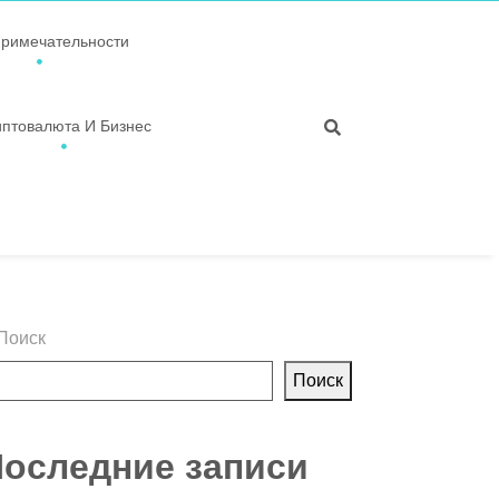
примечательности
иптовалюта И Бизнес
Поиск
Поиск
оследние записи