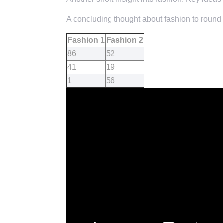
A concluding thought about fashion to round o
Fashion 1
Fashion 2
86
52
41
19
1
56