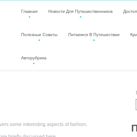
Главная
Новости Для Путешественников
Досто
Полезные Советы
Питаемся В Путешествии
Кр
Авторубрика
overs some interesting aspects of fashion.
П
 are briefly discussed here.