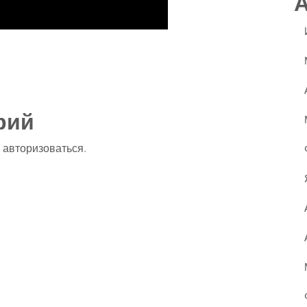
ssniki
авить
рий
о
авторизоваться
.