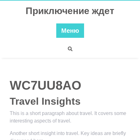
Перейти
Приключение ждет
к
содержимому
Меню
WC7UU8AO
Travel Insights
This is a short paragraph about travel. It covers some
interesting aspects of travel.
Another short insight into travel. Key ideas are briefly