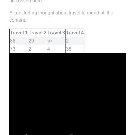
discussed here.
A concluding thought about travel to round off the
content.
Travel 1
Travel 2
Travel 3
Travel 4
86
29
57
2
73
2
4
38