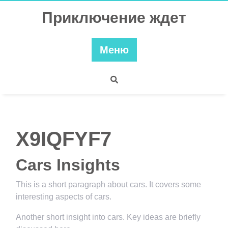
Перейти
Приключение ждет
к
содержимому
Меню
X9IQFYF7
Cars Insights
This is a short paragraph about cars. It covers some
interesting aspects of cars.
Another short insight into cars. Key ideas are briefly