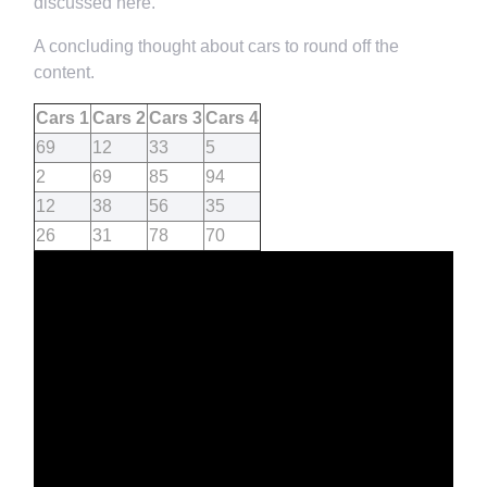
discussed here.
A concluding thought about cars to round off the
content.
Cars 1
Cars 2
Cars 3
Cars 4
69
12
33
5
2
69
85
94
12
38
56
35
26
31
78
70