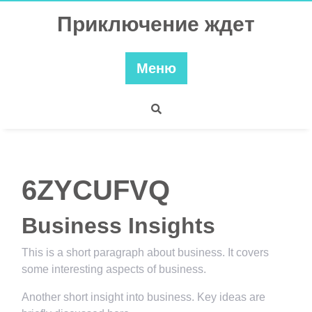
Перейти
Приключение ждет
к
содержимому
Меню
6ZYCUFVQ
Business Insights
This is a short paragraph about business. It covers
some interesting aspects of business.
Another short insight into business. Key ideas are