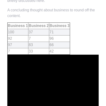
briefly discussed here.
A concluding thought about business to round off the
content.
Business 1
Business 2
Business 3
100
37
71
92
7
96
97
83
66
7
33
42