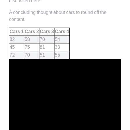
discussed here.
A concluding thought about cars to round off the
content.
Cars 1
Cars 2
Cars 3
Cars 4
82
58
70
54
45
75
81
33
72
70
51
55