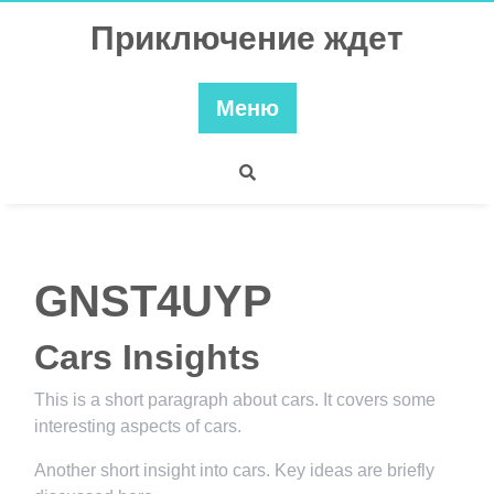
Перейти
Приключение ждет
к
содержимому
Меню
GNST4UYP
Cars Insights
This is a short paragraph about cars. It covers some
interesting aspects of cars.
Another short insight into cars. Key ideas are briefly