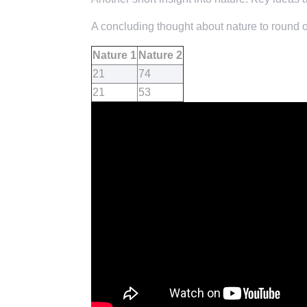
A concluding thought about nature to round of
Nature 1
Nature 2
21
74
21
53