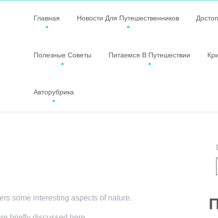
Главная
Новости Для Путешественников
Досто
Полезные Советы
Питаемся В Путешествии
Кр
Авторубрика
vers some interesting aspects of nature.
П
are briefly discussed here.