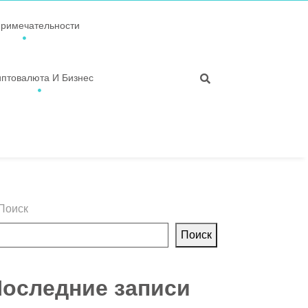
примечательности
иптовалюта И Бизнес
Поиск
Поиск
оследние записи