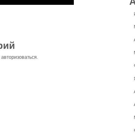
ssniki
авить
рий
о
авторизоваться
.