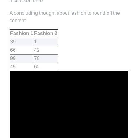
discussed here.
A concluding thought about fashion to round off the
content.
Fashion 1
Fashion 2
39
1
66
42
99
78
45
62