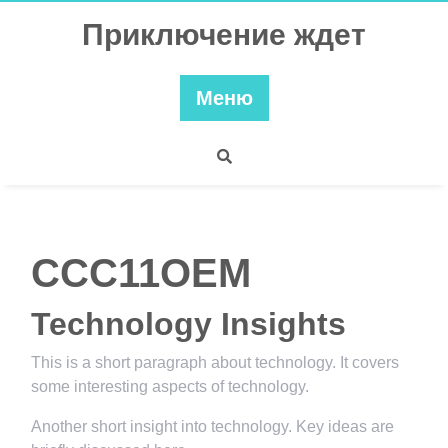
Перейти
Приключение ждет
к
содержимому
Меню
CCC11OEM
Technology Insights
This is a short paragraph about technology. It covers
some interesting aspects of technology.
Another short insight into technology. Key ideas are