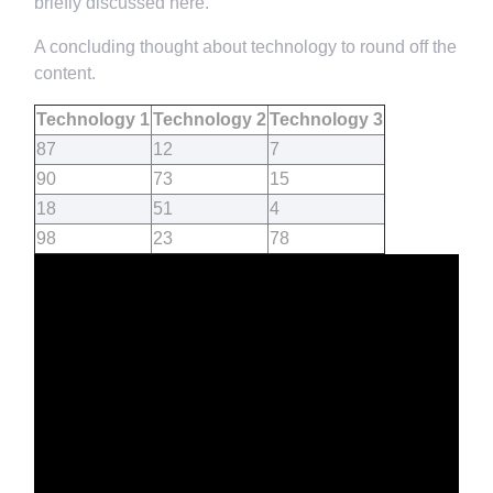
briefly discussed here.
A concluding thought about technology to round off the
content.
Technology 1
Technology 2
Technology 3
87
12
7
90
73
15
18
51
4
98
23
78