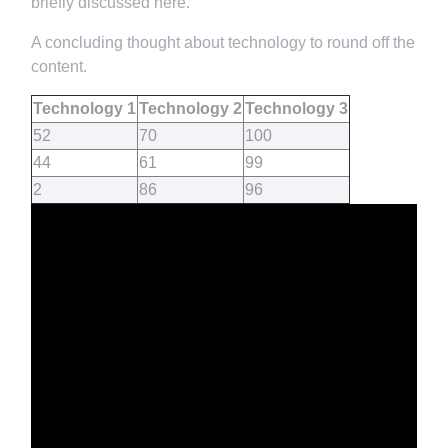
briefly discussed here.
A concluding thought about technology to round off the
content.
Technology 1
Technology 2
Technology 3
52
70
100
44
61
99
2
86
96