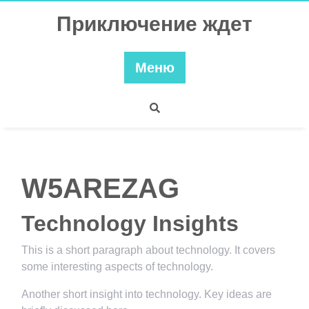
Перейти
Приключение ждет
к
содержимому
Меню
W5AREZAG
Technology Insights
This is a short paragraph about technology. It covers
some interesting aspects of technology.
Another short insight into technology. Key ideas are