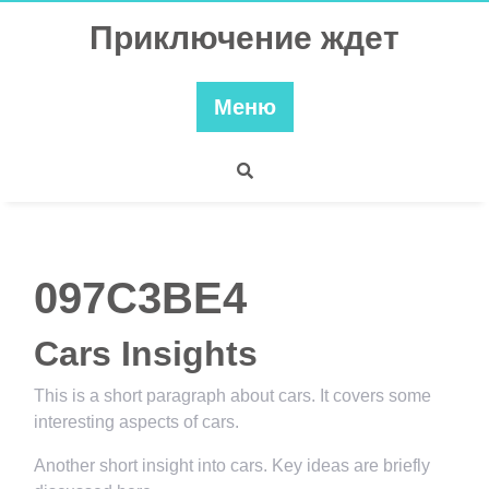
Перейти
Приключение ждет
к
содержимому
Меню
097C3BE4
Cars Insights
This is a short paragraph about cars. It covers some
interesting aspects of cars.
Another short insight into cars. Key ideas are briefly