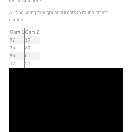
discussed here.
A concluding thought about cars to round off the
content.
Cars 1
Cars 2
97
30
35
80
80
67
32
23