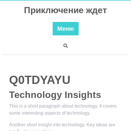
Перейти
Приключение ждет
к
содержимому
Меню
Q0TDYAYU
Technology Insights
This is a short paragraph about technology. It covers
some interesting aspects of technology.
Another short insight into technology. Key ideas are