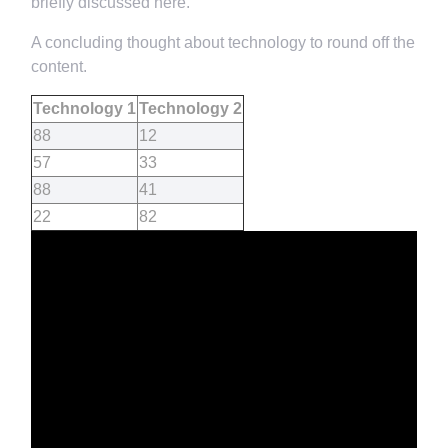
briefly discussed here.
A concluding thought about technology to round off the
content.
Technology 1
Technology 2
88
12
57
33
88
41
22
82