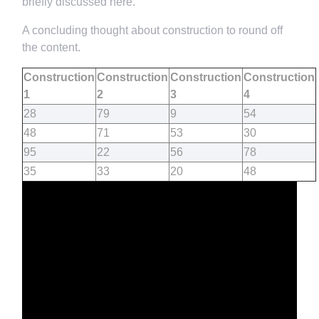
briefly discussed here.
A concluding thought about construction to round off
the content.
Construction
Construction
Construction
Construction
1
2
3
4
28
79
9
54
48
71
53
30
95
22
56
78
35
33
20
48