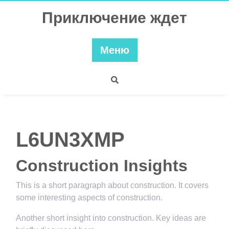
Перейти
Приключение ждет
к
содержимому
Меню
L6UN3XMP
Construction Insights
This is a short paragraph about construction. It covers
some interesting aspects of construction.
Another short insight into construction. Key ideas are