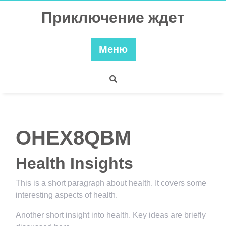
Перейти
Приключение ждет
к
содержимому
Меню
OHEX8QBM
Health Insights
This is a short paragraph about health. It covers some
interesting aspects of health.
Another short insight into health. Key ideas are briefly