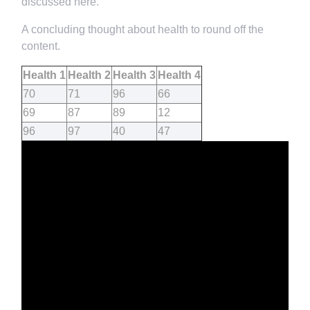
discussed here.
A concluding thought about health to round off the
content.
Health 1
Health 2
Health 3
Health 4
70
71
96
66
69
87
89
12
96
97
40
47