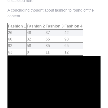
discussed here.
A concluding thought about fashion to round off the
content.
Fashion 1
Fashion 2
Fashion 3
Fashion 4
26
48
37
42
60
32
65
98
92
58
85
65
63
8
11
12