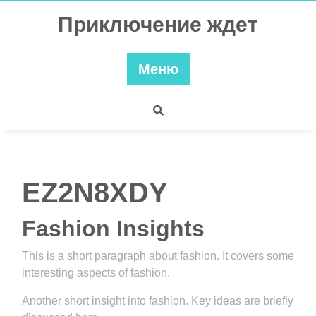
Перейти
Приключение ждет
к
содержимому
Меню
EZ2N8XDY
Fashion Insights
This is a short paragraph about fashion. It covers some
interesting aspects of fashion.
Another short insight into fashion. Key ideas are briefly