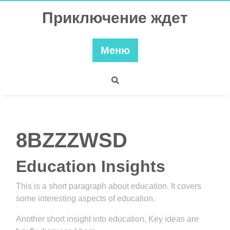
Перейти
Приключение ждет
к
содержимому
Меню
8BZZZWSD
Education Insights
This is a short paragraph about education. It covers
some interesting aspects of education.
Another short insight into education. Key ideas are