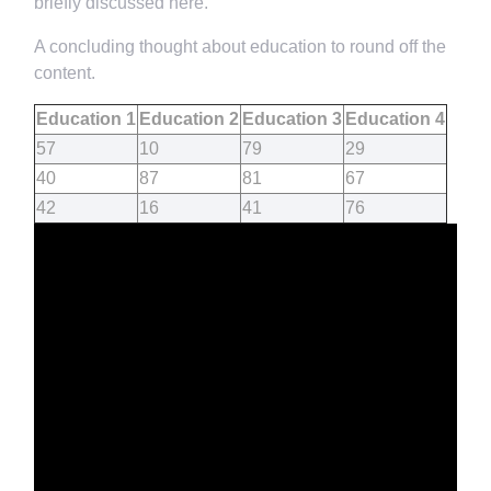
briefly discussed here.
A concluding thought about education to round off the
content.
Education 1
Education 2
Education 3
Education 4
57
10
79
29
40
87
81
67
42
16
41
76