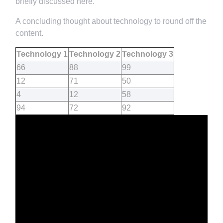
briefly discussed here.
A concluding thought about technology to round off the
content.
Technology 1
Technology 2
Technology 3
66
88
99
12
71
50
4
12
58
94
72
92