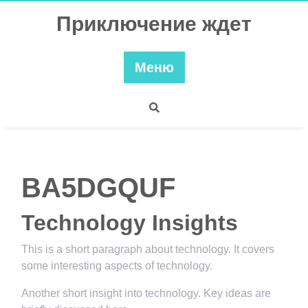
Перейти
Приключение ждет
к
содержимому
Меню
BA5DGQUF
Technology Insights
This is a short paragraph about technology. It covers
some interesting aspects of technology.
Another short insight into technology. Key ideas are