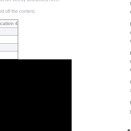
d off the content.
cation 4