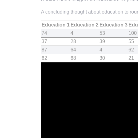
A concluding thought about education to roun
Education 1
Education 2
Education 3
Edu
74
4
53
100
37
28
39
55
87
64
4
62
62
68
30
21