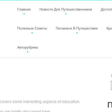
Главная
Новости Для Путешественников
Досто
Полезные Советы
Питаемся В Путешествии
Кр
Авторубрика
 covers some interesting aspects of education.
П
as are briefly discussed here.