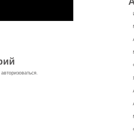
ssniki
авить
рий
о
авторизоваться
.