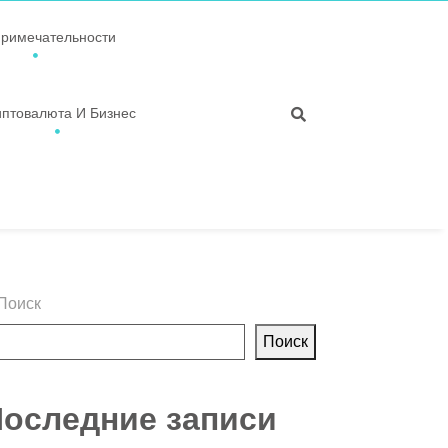
примечательности
иптовалюта И Бизнес
Поиск
Поиск
оследние записи