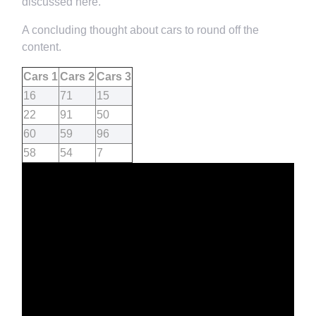
discussed here.
A concluding thought about cars to round off the
content.
Cars 1
Cars 2
Cars 3
16
71
15
22
91
50
60
59
96
58
54
7