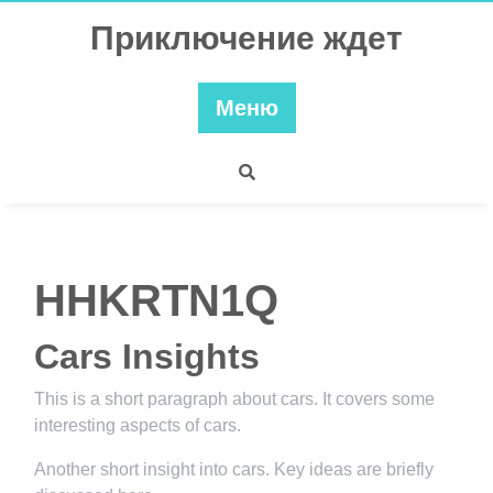
Перейти
Приключение ждет
к
содержимому
Меню
HHKRTN1Q
Cars Insights
This is a short paragraph about cars. It covers some
interesting aspects of cars.
Another short insight into cars. Key ideas are briefly