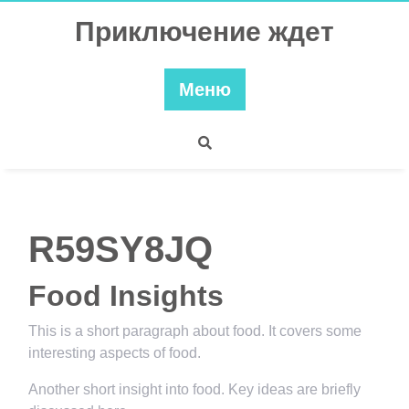
Перейти
Приключение ждет
к
содержимому
Меню
R59SY8JQ
Food Insights
This is a short paragraph about food. It covers some
interesting aspects of food.
Another short insight into food. Key ideas are briefly