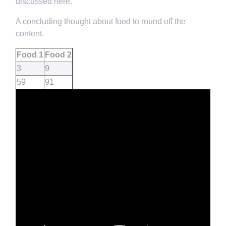
discussed here.
A concluding thought about food to round off the
content.
Food 1
Food 2
3
9
59
91