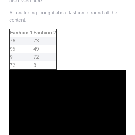
discussed here.
A concluding thought about fashion to round off the
content.
Fashion 1
Fashion 2
76
73
95
49
9
72
72
3