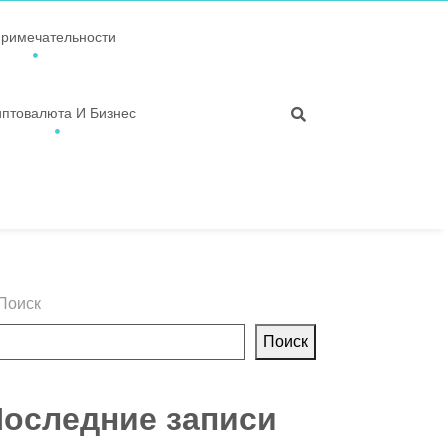
примечательности
иптовалюта И Бизнес
Поиск
Поиск
оследние записи