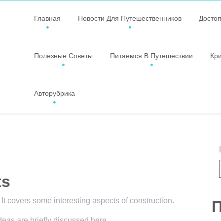
Главная
Новости Для Путешественников
Досто
Полезные Советы
Питаемся В Путешествии
Кр
Авторубрика
ts
 It covers some interesting aspects of construction.
П
ideas are briefly discussed here.