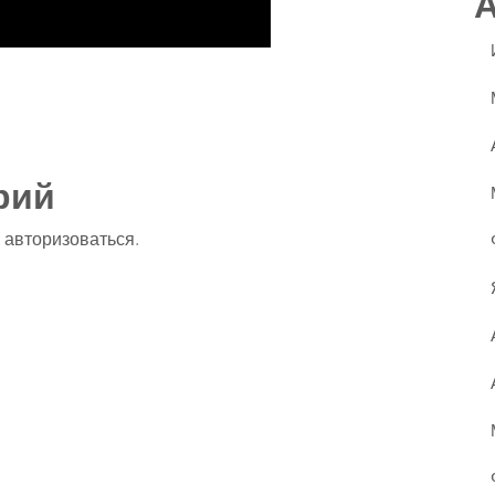
ssniki
авить
рий
о
авторизоваться
.