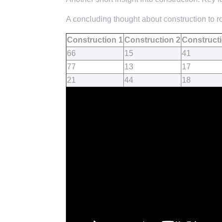
A concluding thought about construction to ro
Construction 1
Construction 2
Constructi
66
15
41
77
13
17
21
44
18