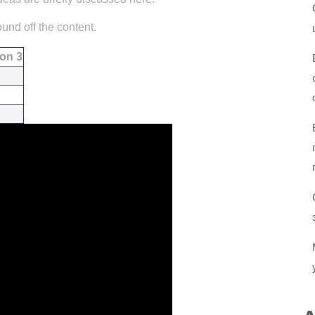
und off the content.
on 3