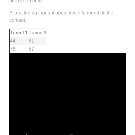
discussed here.
A concluding thought about travel to round off the
content.
Travel 1
Travel 2
44
81
78
57