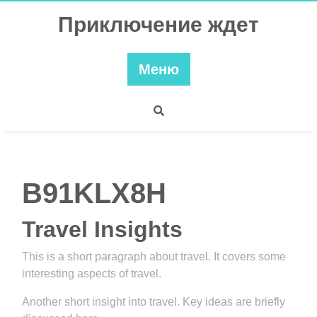
Перейти
Приключение ждет
к
содержимому
Меню
B91KLX8H
Travel Insights
This is a short paragraph about travel. It covers some
interesting aspects of travel.
Another short insight into travel. Key ideas are briefly