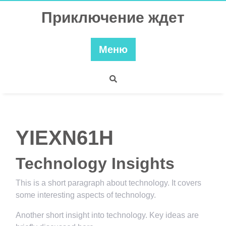
Перейти
Приключение ждет
к
содержимому
Меню
YIEXN61H
Technology Insights
This is a short paragraph about technology. It covers
some interesting aspects of technology.
Another short insight into technology. Key ideas are