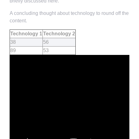
briefly discussed here.
A concluding thought about technology to round off the
content.
Technology 1
Technology 2
38
56
89
53