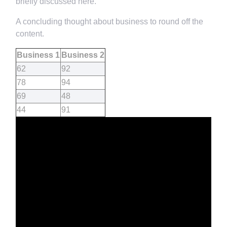
briefly discussed here.
A concluding thought about business to round off the
content.
Business 1
Business 2
62
92
78
94
69
48
44
91