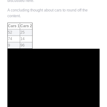
discussed here.
A concluding thought about cars to round off the
content.
Cars 1
Cars 2
52
25
74
14
9
96