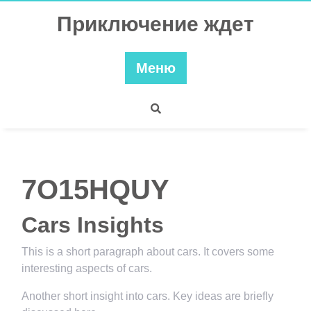
Перейти
Приключение ждет
к
содержимому
Меню
7O15HQUY
Cars Insights
This is a short paragraph about cars. It covers some
interesting aspects of cars.
Another short insight into cars. Key ideas are briefly