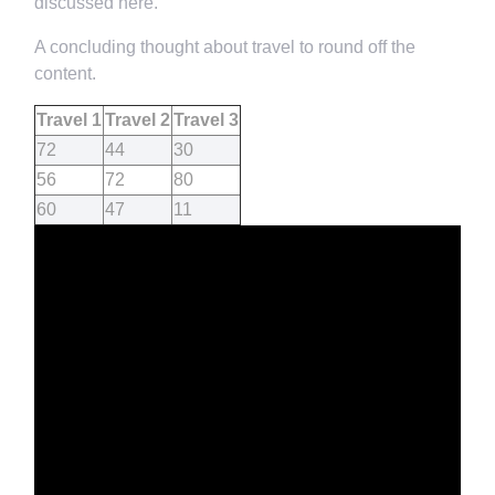
discussed here.
A concluding thought about travel to round off the
content.
Travel 1
Travel 2
Travel 3
72
44
30
56
72
80
60
47
11