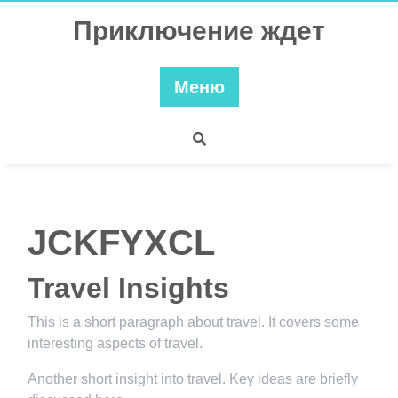
Перейти
Приключение ждет
к
содержимому
Меню
JCKFYXCL
Travel Insights
This is a short paragraph about travel. It covers some
interesting aspects of travel.
Another short insight into travel. Key ideas are briefly