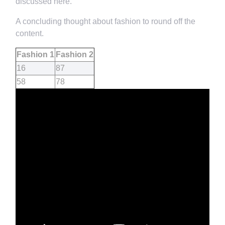
discussed here.
A concluding thought about fashion to round off the
content.
Fashion 1
Fashion 2
16
87
58
78