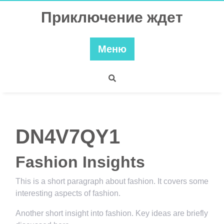
Перейти
Приключение ждет
к
содержимому
Меню
DN4V7QY1
Fashion Insights
This is a short paragraph about fashion. It covers some
interesting aspects of fashion.
Another short insight into fashion. Key ideas are briefly