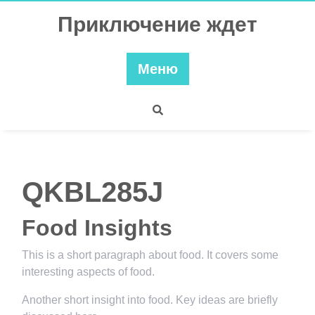
Перейти
Приключение ждет
к
содержимому
Меню
QKBL285J
Food Insights
This is a short paragraph about food. It covers some
interesting aspects of food.
Another short insight into food. Key ideas are briefly