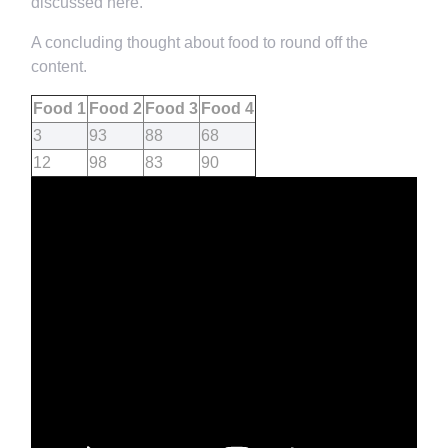
discussed here.
A concluding thought about food to round off the
content.
Food 1
Food 2
Food 3
Food 4
3
93
88
68
12
98
83
90