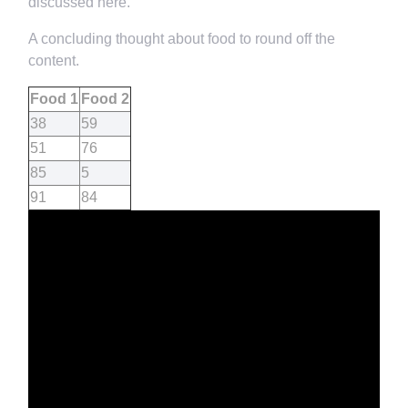
discussed here.
A concluding thought about food to round off the
content.
Food 1
Food 2
38
59
51
76
85
5
91
84