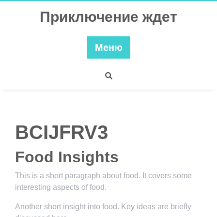
Перейти
Приключение ждет
к
содержимому
Меню
BCIJFRV3
Food Insights
This is a short paragraph about food. It covers some
interesting aspects of food.
Another short insight into food. Key ideas are briefly