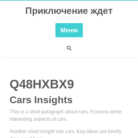
Перейти
Приключение ждет
к
содержимому
Меню
Q48HXBX9
Cars Insights
This is a short paragraph about cars. It covers some
interesting aspects of cars.
Another short insight into cars. Key ideas are briefly