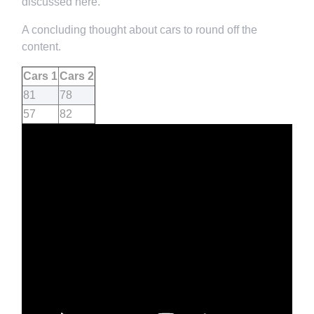
discussed here.
A concluding thought about cars to round off the
content.
Cars 1
Cars 2
81
78
57
82