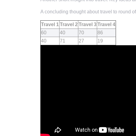
A concluding thought about travel to round of
Travel 1
Travel 2
Travel 3
Travel 4
60
40
70
86
40
71
27
19