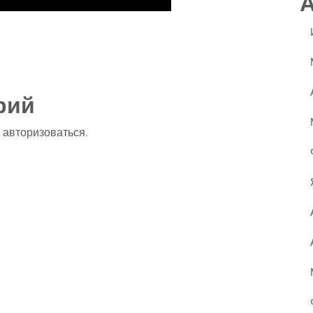
ssniki
авить
рий
о
авторизоваться
.