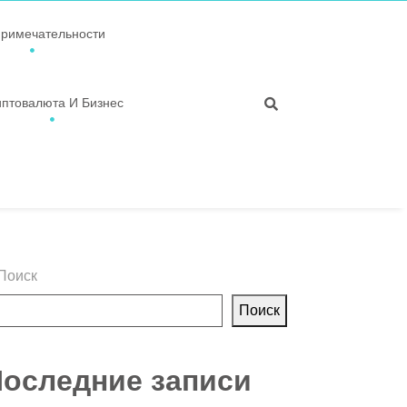
примечательности
иптовалюта И Бизнес
Поиск
Поиск
оследние записи