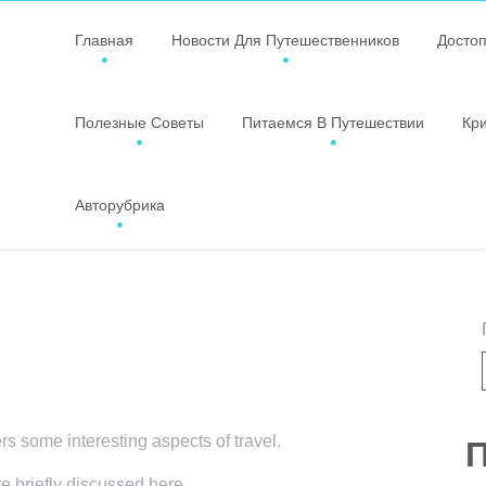
Главная
Новости Для Путешественников
Досто
Полезные Советы
Питаемся В Путешествии
Кр
Авторубрика
ers some interesting aspects of travel.
П
re briefly discussed here.