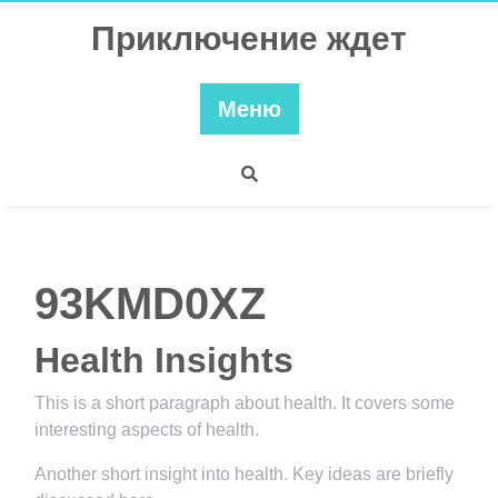
Перейти
Приключение ждет
к
содержимому
Меню
93KMD0XZ
Health Insights
This is a short paragraph about health. It covers some
interesting aspects of health.
Another short insight into health. Key ideas are briefly