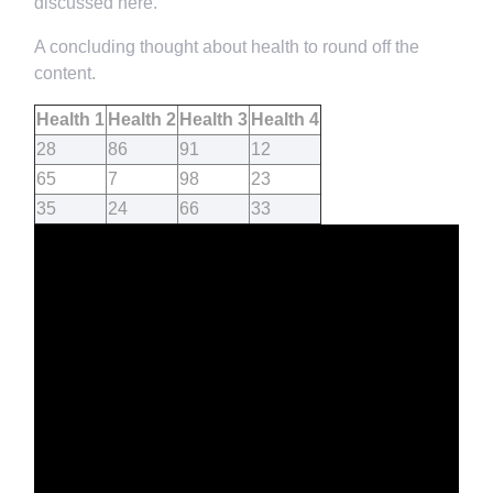
discussed here.
A concluding thought about health to round off the
content.
Health 1
Health 2
Health 3
Health 4
28
86
91
12
65
7
98
23
35
24
66
33