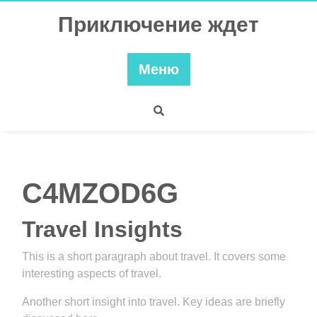
Перейти
Приключение ждет
к
содержимому
Меню
C4MZOD6G
Travel Insights
This is a short paragraph about travel. It covers some
interesting aspects of travel.
Another short insight into travel. Key ideas are briefly