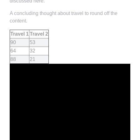
discussed here.
A concluding thought about travel to round off the
content.
Travel 1
Travel 2
90
53
64
32
88
21