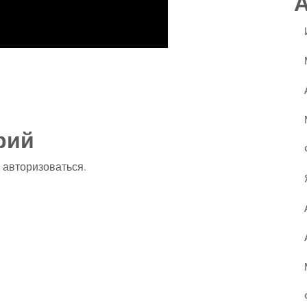
ssniki
авить
рий
о
авторизоваться
.