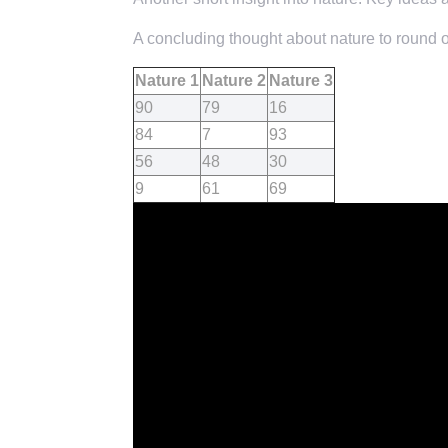
A concluding thought about nature to round of
Nature 1
Nature 2
Nature 3
90
79
16
84
7
93
56
48
30
9
61
69