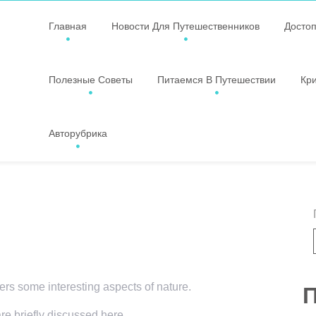
Главная
Новости Для Путешественников
Досто
Полезные Советы
Питаемся В Путешествии
Кр
Авторубрика
vers some interesting aspects of nature.
П
are briefly discussed here.