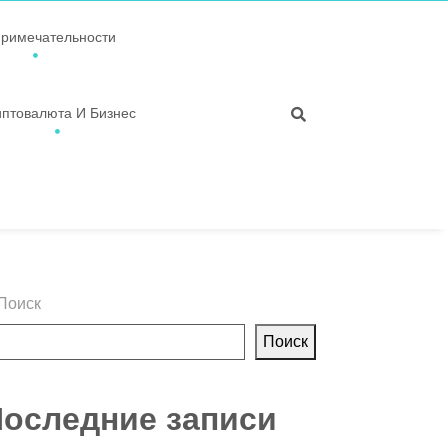
примечательности
иптовалюта И Бизнес
Поиск
Поиск
оследние записи