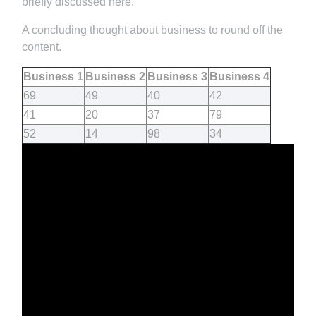
briefly discussed here.
A concluding thought about business to round off the
content.
Business 1
Business 2
Business 3
Business 4
69
49
40
42
41
20
37
79
52
14
98
34