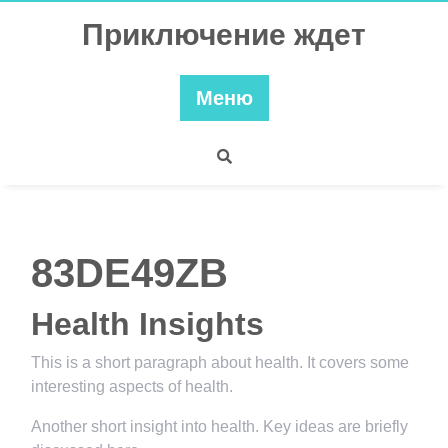
Перейти
Приключение ждет
к
содержимому
Меню
83DE49ZB
Health Insights
This is a short paragraph about health. It covers some
interesting aspects of health.
Another short insight into health. Key ideas are briefly