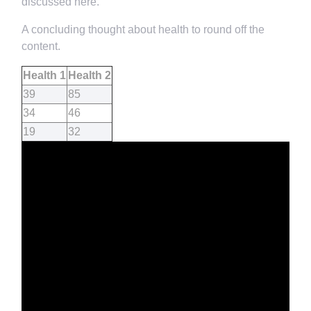
discussed here.
A concluding thought about health to round off the
content.
Health 1
Health 2
39
85
34
46
19
32