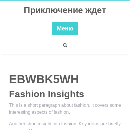
Перейти
Приключение ждет
к
содержимому
Меню
EBWBK5WH
Fashion Insights
This is a short paragraph about fashion. It covers some
interesting aspects of fashion.
Another short insight into fashion. Key ideas are briefly