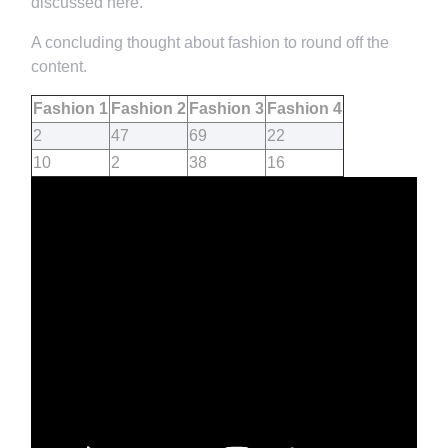
discussed here.
A concluding thought about fashion to round off the
content.
Fashion 1
Fashion 2
Fashion 3
Fashion 4
2
47
69
22
10
2
38
16