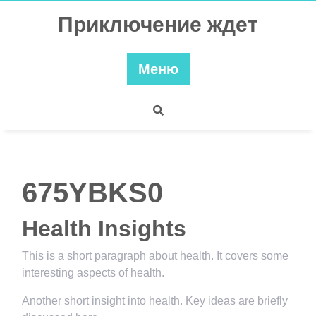
Перейти
Приключение ждет
к
содержимому
Меню
675YBKS0
Health Insights
This is a short paragraph about health. It covers some
interesting aspects of health.
Another short insight into health. Key ideas are briefly