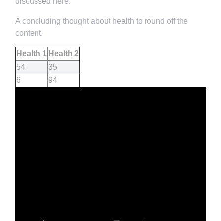
discussed here.
A concluding thought about health to round off the
content.
Health 1
Health 2
54
35
6
94